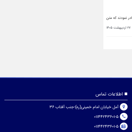
در نمودند که متن
27 اردیبهشت 1405
اطلاعات تماس
آمل خیابان امام خمینی(ره)-جنب آفتاب 36
01144243601-5
01144243601-5