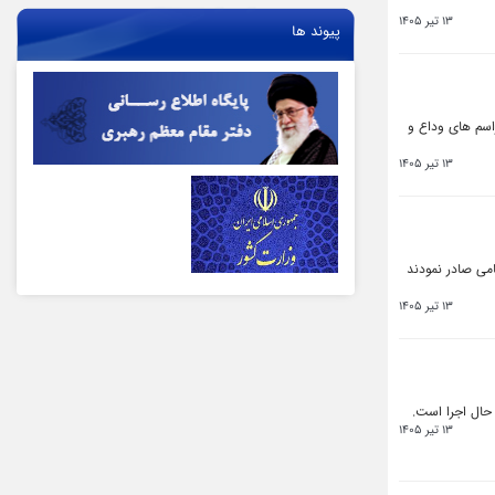
13 تیر 1405
پیوند ها
اسم های وداع و
13 تیر 1405
می صادر نمودند
13 تیر 1405
حال اجرا است. ‌
13 تیر 1405