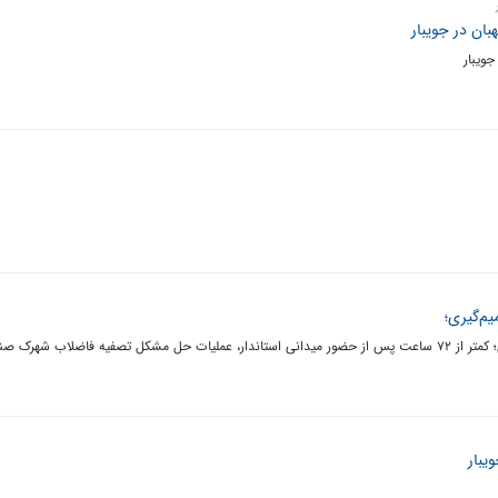
بان در جویبار
جویبار
یم‌گیری؛
از دل دغدغه‌های صنعتگران و کشاورزان تا میز تصمیم‌گیری؛ کمتر از ۷۲ ساعت پس از حضور میدانی استاندار، عملیات حل مشکل تصفیه فاضلاب 