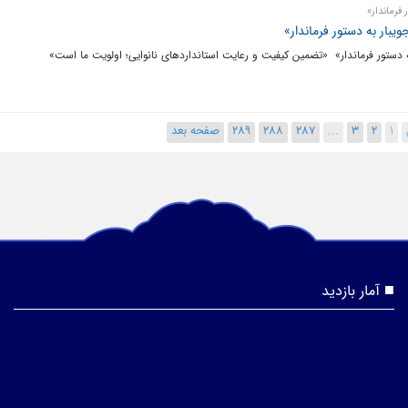
فرماندار»
ار به دستور فرماندار»
ستور فرماندار» ‌ «تضمین کیفیت و رعایت استانداردهای نانوایی؛ اولویت ما است»
1
2
3
...
287
288
289
صفحه بعد
آمار بازدید