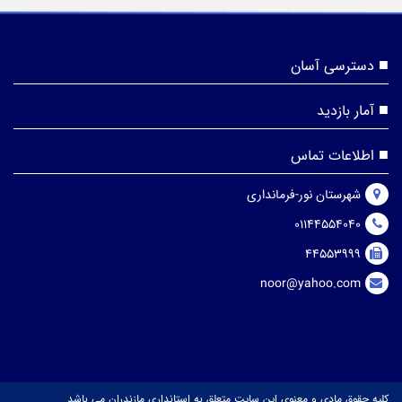
دسترسی آسان
آمار بازدید
اطلاعات تماس
شهرستان نور-فرمانداری
01144554040
44553999
noor@yahoo.com
کلیه حقوق مادی و معنوی این سایت متعلق به استانداری مازندران می باشد