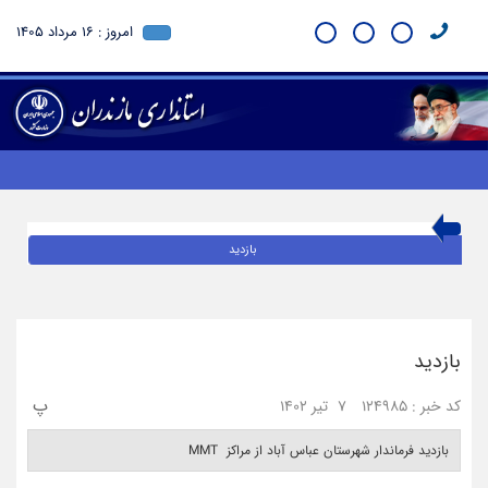
امروز : 16 مرداد 1405
بازدید
بازدید
پ
کد خبر : 124985
7 تیر 1402
بازدید فرماندار شهرستان عباس آباد از مراکز MMT ‎