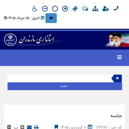
امروز : 15 مرداد 1405
جلسه
جلسه
پ
کد خبر : 166682
10 فروردین 1405