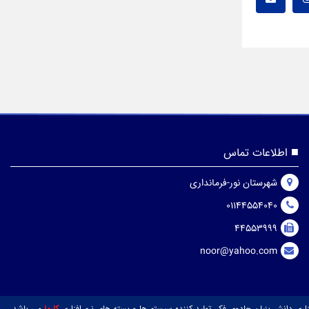
اطلاعات تماس
شهرستان نور-فرمانداری
01144554040
44553999
noor@yahoo.com
ی دانش بنیان جادوی فکر، تولید کننده سیستم ها و بسته های نرم افزاری
کارما
می باشد.