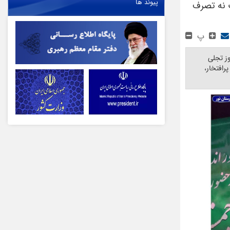
پیوند ها
ت نه تصرف
پ
وز تجلی
رافتخار،