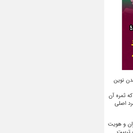
دن نوین
ه ثمره آن
رد اصلی
ران و هویت
 تربیت