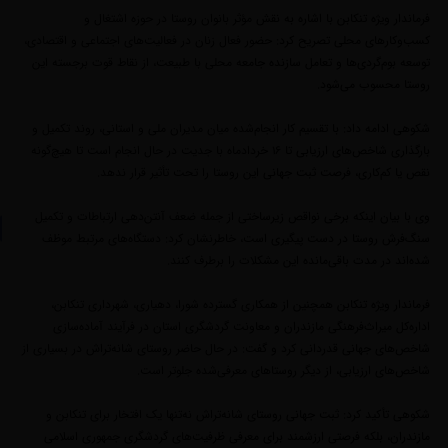
فرماندار ویژه تنکابن با اشاره به نقش مؤثر بانوان روستا در حوزه اشتغال و
کسب‌وکارهای محلی تصریح کرد: حضور فعال زنان در فعالیت‌های اجتماعی و اقتصادی،
توسعه بوم‌گردی‌ها و تعامل سازنده جامعه محلی با طبیعت، از نقاط قوت برجسته این
روستا محسوب می‌شود.
شکوهی ادامه داد: با تقسیم کار انجام‌شده میان مدیران ملی و استانی، روند تکمیل و
بارگذاری شاخص‌های ارزیابی تا ۱۶ خردادماه با جدیت در حال انجام است تا هیچ‌گونه
نقص یا کم‌کاری، فرصت ثبت جهانی این روستا را تحت تأثیر قرار ندهد.
وی با بیان اینکه برخی نواقص زیرساختی از جمله ضعف آنتن‌دهی ارتباطات و تکمیل
سنگ‌فرش روستا در دست پیگیری است، خاطرنشان کرد: دستگاه‌های مرتبط موظف
شده‌اند در مدت باقی‌مانده این مشکلات را برطرف کنند.
فرماندار ویژه تنکابن همچنین از همکاری گسترده شورا، دهیاری، شهرداری تنکابن،
اداره‌کل میراث‌فرهنگی مازندران و معاونت گردشگری استان در فرآیند آماده‌سازی
شاخص‌های جهانی قدردانی کرد و گفت: در حال حاضر روستای شانه‌تراش در بسیاری از
شاخص‌های ارزیابی، از دیگر روستاهای معرفی‌شده جلوتر است.
شکوهی تأکید کرد: ثبت جهانی روستای شانه‌تراش نه‌تنها یک افتخار برای تنکابن و
مازندران، بلکه فرصتی ارزشمند برای معرفی ظرفیت‌های گردشگری جمهوری اسلامی