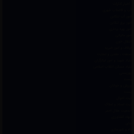
اخبار ادارات
آب و فاضلاب شهری
امور آب تنکابن
امور برق تنکابن
امور بهره برداری
امور مالیاتی
انتقال خون
اوقاف و امور خیریه
صنعت ، معدن و تجارت
بنیاد شهید و امور ایثارگران
بنیاد مسکن انقلاب اسلامی
بهزیستی
پست
ورزش و جوانان
پست
ثبت احوال
ثبت اسناد و املاک
جمعیت هلال احمر
جهاد کشاورزی
چای
راه و شهرسازی