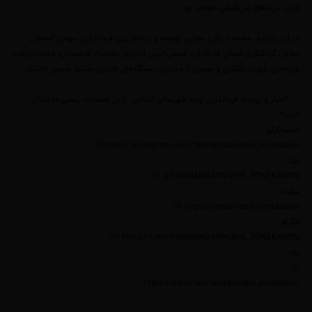
ایران در سطح بین‌المللی خواهد بود.
در این بازدید، محمد دریائی معاون توسعه و برنامه‌ریزی فرمانداری، مهدی اسحقی
معاون گردشگری استان مازندران، شمس‌الدین امان‌پور بخشدار کوهستان، محمدابراهیم
لاریجانی شهردار تنکابن و جمعی از مدیران دستگاه‌های اجرایی مرتبط حضور داشتند.
✅ *اخبار و رویداد فرمانداری ویژه شهرستان تنکابن را در صفحات رسمی ما دنبال
کنید:*
اینستاگرام :
🆔https://instagram.com/farmandarivizhe_tonekabon
ایتا :
🆔 @FARMANDARIVIZHE_TONEKABON
سایت :
🆔 https://ostan-mz.ir/tonekabon
تلگرام :
🆔 https://t.me/FARMANDARIVIZHE_TONEKABON
بله:
🆔
https://ble.ir/farmandarivizhe_tonekabon