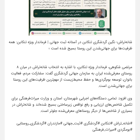
شانه‌تراش؛ نگین گردشگری تنکابن در آستانه ثبت جهانی | فرماندار ویژه تنکابن: همه
ظرفیت‌ها برای جهانی‌شدن این روستا بسیج شده است ؛
مرتضی شکوهی، فرماندار ویژه تنکابن، با اشاره به انتخاب شانه‌تراش در میان ۸
روستای معرفی‌شده ایران به سازمان جهانی گردشگری گفت: مشارکت مردم، فعالیت
بانوان، توسعه بوم‌گردی‌ها و حفظ محیط‌زیست از مهم‌ترین ظرفیت‌های این روستا
برای جهانی‌شدن است.
وی افزود: تمامی دستگاه‌های اجرایی شهرستان، استان و وزارت میراث‌فرهنگی برای
تکمیل شاخص‌های ارزیابی و رفع نواقص زیرساختی بسیج شده‌اند و شانه‌تراش در
بسیاری از شاخص‌ها از دیگر روستاهای معرفی‌شده جلوتر است.
#شانه_تراش #تنکابن #گردشگری #ثبت_جهانی #مازندران #گردشگری_روستایی
#بومگردی #میراث_فرهنگی