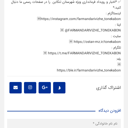
✅ *اخبار و رویداد فرمانداری ویژه شهرستان تنکابن را در صفحات رسمی ما دنبال
کنید:*
اینستاگرام :
🆔https://instagram.com/farmandarivizhe_tonekabon
ایتا :
🆔 @FARMANDARIVIZHE_TONEKABON
سایت :
🆔 https://ostan-mz.ir/tonekabon
تلگرام :
🆔 https://t.me/FARMANDARIVIZHE_TONEKABON
بله:
🆔
https://ble.ir/farmandarivizhe_tonekabon
اشتراک گذاری
افزودن دیدگاه