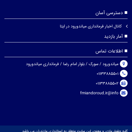
دسترسی آسان
کانال اخبار فرمانداری میاندورود در ایتا
آمار بازدید
اطلاعات تماس
میاندورود / سورک / بلوار امام رضا / فرمانداری میاندورود
01133885501
01133885502
fmiandoroud.ir@info
کلیه حقوق مادی و معنوی این سایت متعلق به استانداری مازندران می باشد