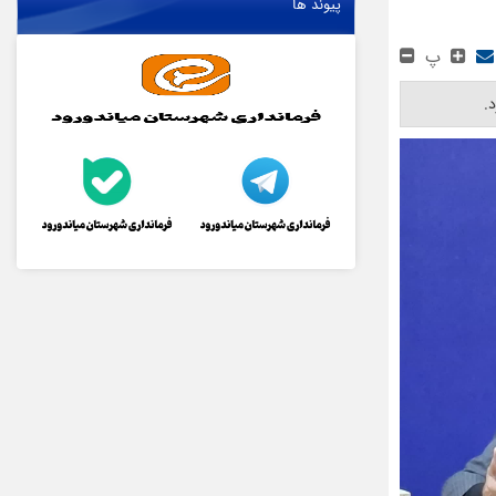
پیوند ها
پ
 ‎