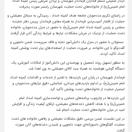
دیدار صمیمی مسلم قبادیان فرماندار شهرستان و یزدان شریفی رئیس کمیته امداد
امام خمینی(ره) از خانواده‌های تحت حمایت شهرستان رامسر صورت پذیرفت
در راستای تکریم مددجویان جامعه هدف کمیته امداد ، رسیدگی به مسائل معیشتی و
حمایت از اقشار آسیب‌پذیر، فرماندار به همراه معاون فرماندار، رییس دفتر نماینده
مجلس و رئیس کمیته امداد امام خمینی(ره)، با حضور در منزل مددجویان، خانواده
تحت حمایت، از نزدیک در جریان مشکلات، نیازها و شرایط زندگی آنان قرار گرفتند
مسئولان با حضور در منزل یک دانش‌آموز نخبه و فاقد سرپرست، ضمن دلجویی و
گفت‌وگو با این خانواده، بر ضرورت حمایت از استعدادهای برتر تحت پوشش کمیته
امداد تأکید کردند.
به منظور تسهیل روند تحصیل و بهره‌مندی این دانش‌آموز از امکانات آموزشی، یک
دستگاه گوشی هوشمند به همراه سبد کالای معیشتی به وی اهدا شد.
فرماندار شهرستان در پایان این بازدیدها، با تقدیر از خدمات و اقدامات کمیته امداد
امام خمینی(ره)، بر تداوم بازدیدهای میدانی، شناسایی دقیق نیازهای مددجویان و
استمرار حمایت از خانواده‌های تحت پوشش تأکید کرد.
این بازدیدها در چارچوب برنامه‌های حمایتی و توانمندسازی کمیته امداد امام
خمینی(ره) و با هدف کاهش دغدغه‌های معیشتی، ارتقای کیفیت زندگی و افزایش
امید در میان خانواده‌های تحت حمایت انجام شد
در این نشست، ضمن بررسی دقیق مشکلات معیشتی و رفاهی خانواده های تحت
حمایت، گفتگوهای دلسوزانه‌ای جهت دلجویی و شنیدن دغدغه‌های آنان صورت
گرفت.