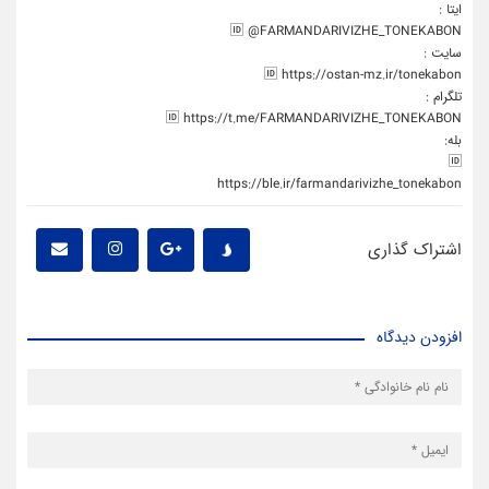
ایتا :
🆔 @FARMANDARIVIZHE_TONEKABON
سایت :
🆔 https://ostan-mz.ir/tonekabon
تلگرام :
🆔 https://t.me/FARMANDARIVIZHE_TONEKABON
بله:
🆔
https://ble.ir/farmandarivizhe_tonekabon
اشتراک گذاری
افزودن دیدگاه