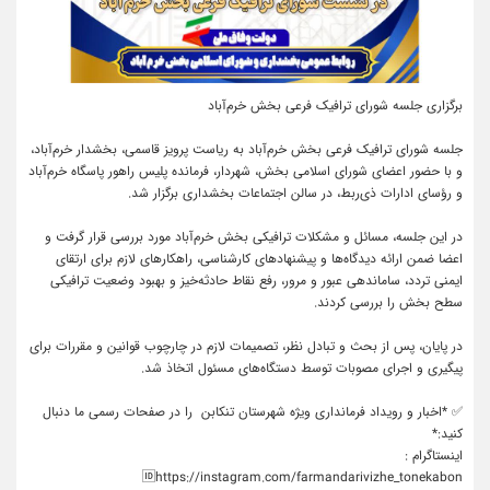
برگزاری جلسه شورای ترافیک فرعی بخش خرم‌آباد
جلسه شورای ترافیک فرعی بخش خرم‌آباد به ریاست پرویز قاسمی، بخشدار خرم‌آباد،
و با حضور اعضای شورای اسلامی بخش، شهردار، فرمانده پلیس راهور پاسگاه خرم‌آباد
و رؤسای ادارات ذی‌ربط، در سالن اجتماعات بخشداری برگزار شد.
در این جلسه، مسائل و مشکلات ترافیکی بخش خرم‌آباد مورد بررسی قرار گرفت و
اعضا ضمن ارائه دیدگاه‌ها و پیشنهادهای کارشناسی، راهکارهای لازم برای ارتقای
ایمنی تردد، ساماندهی عبور و مرور، رفع نقاط حادثه‌خیز و بهبود وضعیت ترافیکی
سطح بخش را بررسی کردند.
در پایان، پس از بحث و تبادل نظر، تصمیمات لازم در چارچوب قوانین و مقررات برای
پیگیری و اجرای مصوبات توسط دستگاه‌های مسئول اتخاذ شد.
✅ *اخبار و رویداد فرمانداری ویژه شهرستان تنکابن را در صفحات رسمی ما دنبال
کنید:*
اینستاگرام :
🆔https://instagram.com/farmandarivizhe_tonekabon