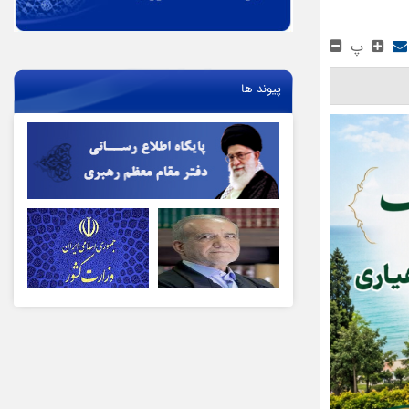
پ
پیوند ها