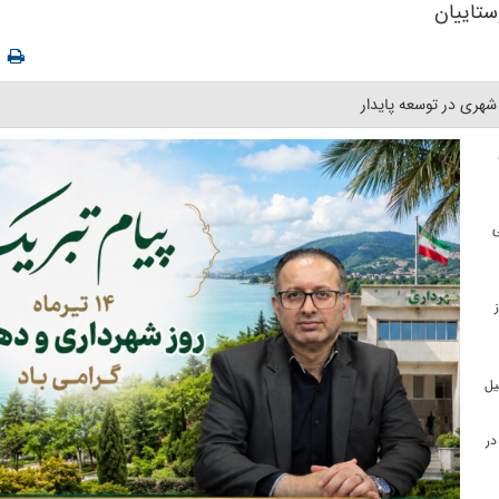
ستاییان
هری در توسعه پایدار ‎
ی
یل
در