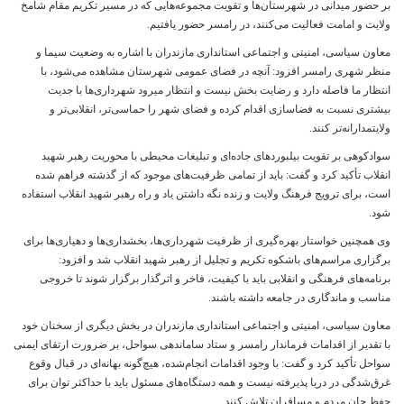
بر حضور میدانی در شهرستان‌ها و تقویت مجموعه‌هایی که در مسیر تکریم مقام شامخ
ولایت و امامت فعالیت می‌کنند، در رامسر حضور یافتیم.
معاون سیاسی، امنیتی و اجتماعی استانداری مازندران با اشاره به وضعیت سیما و
منظر شهری رامسر افزود: آنچه در فضای عمومی شهرستان مشاهده می‌شود، با
انتظار ما فاصله دارد و رضایت‌ بخش نیست و انتظار میرود شهرداری‌ها با جدیت
بیشتری نسبت به فضاسازی اقدام کرده و فضای شهر را حماسی‌تر، انقلابی‌تر و
ولایتمدارانه‌تر کنند.
سوادکوهی بر تقویت بیلبوردهای جاده‌ای و تبلیغات محیطی با محوریت رهبر شهید
انقلاب تأکید کرد و گفت: باید از تمامی ظرفیت‌های موجود که از گذشته فراهم شده
است، برای ترویج فرهنگ ولایت و زنده نگه داشتن یاد و راه رهبر شهید انقلاب استفاده
شود.
وی همچنین خواستار بهره‌گیری از ظرفیت شهرداری‌ها، بخشداری‌ها و دهیاری‌ها برای
برگزاری مراسم‌های باشکوه تکریم و تجلیل از رهبر شهید انقلاب شد و افزود:
برنامه‌های فرهنگی و انقلابی باید با کیفیت، فاخر و اثرگذار برگزار شوند تا خروجی
مناسب و ماندگاری در جامعه داشته باشند.
معاون سیاسی، امنیتی و اجتماعی استانداری مازندران در بخش دیگری از سخنان خود
با تقدیر از اقدامات فرماندار رامسر و ستاد ساماندهی سواحل، بر ضرورت ارتقای ایمنی
سواحل تأکید کرد و گفت: با وجود اقدامات انجام‌شده، هیچ‌گونه بهانه‌ای در قبال وقوع
غرق‌شدگی در دریا پذیرفته نیست و همه دستگاه‌های مسئول باید با حداکثر توان برای
حفظ جان مردم و مسافران تلاش کنند.