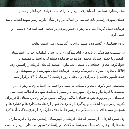
تقدیر
معاون سیاسی استانداری مازندران از اقدامات جهادی فرماندار رامسر
فضای شهری رامسر باید حماسی‌تر، انقلابی‌تر و در شأن تکریم رهبر شهید انقلاب باشد
فرمانده سپاه کربلا استان مازندران:حضور مردم در صحنه، همه فتنه‌های دشمنان را
خنثی کرد
لزوم فضاسازی گسترده رامسر برای بزرگداشت رهبر شهید انقلاب
در نشست هماهنگی برنامه‌های ایام سوگواری و بررسی اقدامات اجرایی شهرستان
رامسر، با حضور سردار محمدرضا موحد فرمانده سپاه کربلا استان، مصطفی
سوادکوهی معاون سیاسی ، امنیتی استانداری، مسلم قبادیان فرماندار رامسر، رضا
آقاگلی معاون عمرانی، سرهنگ رضایی فرمانده سپاه شهرستان و مشهدیان و
جنت‌علیپور بخشداران مرکزی و دالخانی روز دوشنبه ۱۵ تیرماه ۱۴۰۵ برگزار شد.
مصطفی سوادکوهی، معاون سیاسی، امنیتی و اجتماعی استانداری مازندران، در
نشست با فرماندار و مدیران شهرستان رامسر با تسلیت شهادت آیت‌الله سید علی
خامنه‌ای، بر ضرورت تقویت فضای انقلابی و ولایی شهر، برگزاری برنامه‌های فاخر برای
تکریم رهبر شهید انقلاب، بهره‌گیری از ظرفیت شهرداری‌ها، بخشداری‌ها و دهیاری‌ها و
همچنین تشدید اقدامات پیشگیرانه در سواحل با هدف جلوگیری از غرق‌شدگی تأکید کرد.
وی ضمن قدردانی از مسلم قبادیان فرماندار شهرستان رامسر، معاونان فرمانداری،
بخشداران و فرمانده سپاه شهرستان، گفت: در راستای دستور استاندار مازندران مبنی