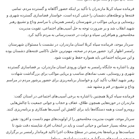
فرمانده سپاه کربلا مازندران با تأکید بر اینکه حضور آگاهانه و گسترده مردم، تمامی
فتنه‌ها و توطئه‌های دشمنان را خنثی کرده است، خواستار فضاسازی گسترده شهری و
روستایی و برپایی مواکب در شهرستان رامسر همزمان با مراسم وداع و تشییع رهبر
شهید انقلاب شد و بر ضرورت توجه به حل آسیب‌های اجتماعی، تقویت مدیریت
محله‌محور و هم‌افزایی سپاه و دولت در خدمت‌رسانی به مردم تأکید کرد.
سردار موحد، فرمانده سپاه کربلا استان مازندران، در نشست با مسئولان شهرستان
رامسر اظهار کرد: حضور مردم در صحنه، مهم‌ترین عامل ناکامی فتنه‌های دشمنان بوده
و این سرمایه اجتماعی باید همواره حفظ و تقویت شود.
وی با اشاره به جایگاه رامسر به عنوان ورودی استان مازندران، بر فضاسازی گسترده
شهری و روستایی، نصب نمادهای مناسب و برپایی مواکب برای بزرگداشت شهادت
رهبر شهید انقلاب تأکید کرد و خواستار برنامه‌ریزی برای حضور پرشور مردم در مراسم
وداع و تشییع در قم و مشهد شد.
فرمانده سپاه کربلا همچنین با اشاره به برخی آسیب‌های اجتماعی در استان گفت:
مازندران در حوزه‌هایی همچون طلاق، عفاف و حجاب و جوانی جمعیت با چالش‌هایی
روبه‌رو است و همه دستگاه‌ها باید برای کاهش این آسیب‌ها همکاری و برنامه‌ریزی کنند.
سردار موحد، تقویت مدیریت محله‌محور را از اولویت‌های مهم دانست و افزود: نقش
مدیر محله بسیار حساس و حیاتی است و باید در انتخاب افراد شایسته دقت شود تا
سیاست‌ها و برنامه‌ها به‌درستی در سطح محلات اجرا تاکید فرماندار رامسر بر برگزاری
منسجم مراسم‌های سوگواری و تقویت ساماندهی سواحل