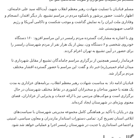
مسلم قبادیان با تسلیت شهادت رهبر معظم انقلاب شهید، آیت‌الله سید علی خامنه‌ای،
اظهار داشت: حضور پرشور و باشکوه مردم در مراسم تشییع، بار دیگر اقتدار، انسجام و
وفاداری ملت ایران را به نمایش گذاشت و موجب شکست و ناکامی آمریکا و رژیم
غاصب صهیونیستی شد.
وی با اشاره به مشارکت گسترده مردم رامسر در این مراسم افزود: ۱۶۰ دستگاه
خودروی شخصی و ۶ دستگاه ون، بیش از یک هزار نفر از مردم شهرستان رامسر را
برای حضور در آیین تشییع به تهران اعزام کردند.
فرماندار رامسر همچنین از برگزاری مراسم جاماندگان تشییع از مقابل شهرداری تا
میدان امام خمینی(ره) خبر داد و گفت: این مراسم با حضور گسترده اقشار مختلف
مردم برگزار شد.
قبادیان ادامه داد: به مناسبت شهادت رهبر معظم انقلاب، برنامه‌های عزاداری به مدت
یک هفته با حضور مداحان و سخنرانان کشوری در نقاط مختلف شهرستان در حال
برگزاری است و موکب‌های مردمی نیز با ارائه خدمات و پذیرایی از عزاداران، فضای
معنوی ویژه‌ای در شهرستان ایجاد کرده‌اند.
وی در پایان با تأکید بر هماهنگی کامل مجموعه مدیریتی شهرستان با سیاست‌های
ابلاغی استان تصریح کرد: تمامی دستورات استاندار مازندران و معاون سیاسی، امنیتی
و اجتماعی استانداری با جدیت در شهرستان رامسر اجرا و عملیاتی خواهد شد.شود.
گالری تصاویر