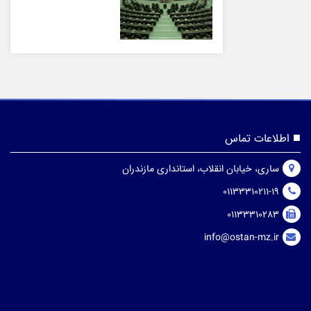
اطلاعات تماس
ساری، خیابان انقلاب، استانداری مازندران
01133310211-19
01133310283
info@ostan-mz.ir