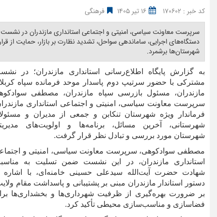
کد خبر : 170602
16 تیر 1405
فرهنگی
سرپرست معاونت سیاسی، امنیتی و اجتماعی استانداری مازندران در نشست مشت
دستگاه‌های اجرایی، ساماندهی سواحل، تشدید نظارت بر بازار، حمایت از قرار
شهرستان‌ها برشمرد. ‎
به گزارش پایگاه اطلاع‌رسانی استانداری مازندران؛ در نشس
مشترکی با حضور سرتیپ دوم پاسدار موحد فرمانده سپاه کربلا
مازندران، مسئول بازرسی سپاه مازندران، مصطفی سوادکوه
سرپرست معاونت سیاسی، امنیتی و اجتماعی استانداری مازندران
فرماندار ویژه شهرستان تنکابن و جمعی از مدیران و مسئولا
شهرستانی، آخرین مسائل، برنامه‌ها و اولویت‌های مدیریت
شهرستان مورد بررسی و تبادل نظر قرار گرفت.
مصطفی سوادکوهی، سرپرست معاونت سیاسی، امنیتی و اجتماع
استانداری مازندران، در این نشست ضمن تسلیت به مناسب
شهادت حضرت آیت‌الله سیدعلی حسینی خامنه‌ای، با اشاره ب
دستور استاندار مازندران مبنی بر پشتیبانی و پاسداشت مقام ولایت
بر ضرورت بهره‌گیری از ظرفیت شهرداری‌ها و بخشداری‌ها برا
فضاسازی و مناسب‌سازی محیطی تأکید کرد.