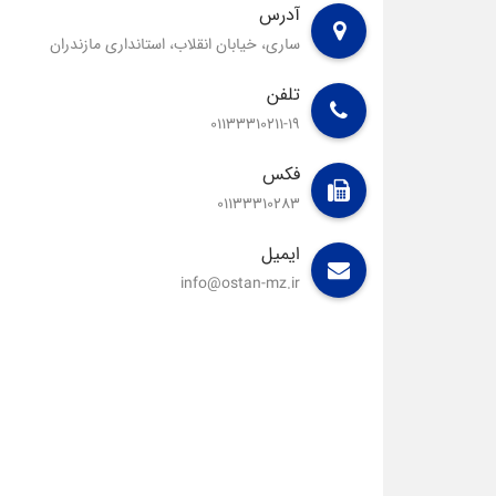
آدرس
ساری، خیابان انقلاب، استانداری مازندران
تلفن
01133310211-19
فکس
01133310283
ایمیل
info@ostan-mz.ir