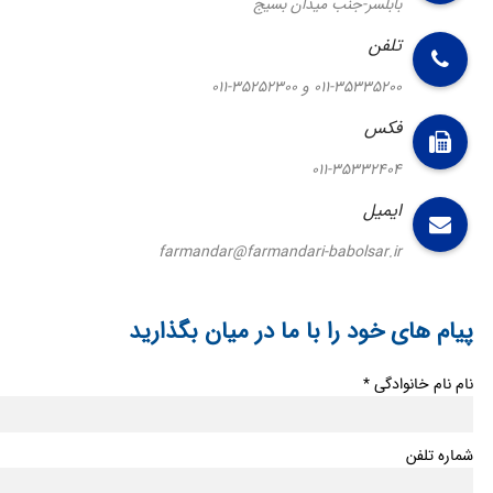
بابلسر-جنب میدان بسیج
تلفن
011-35335200 و 35252300-011
فکس
011-35332404
ایمیل
farmandar@farmandari-babolsar.ir
پیام های خود را با ما در میان بگذارید
نام نام خانوادگی *
شماره تلفن