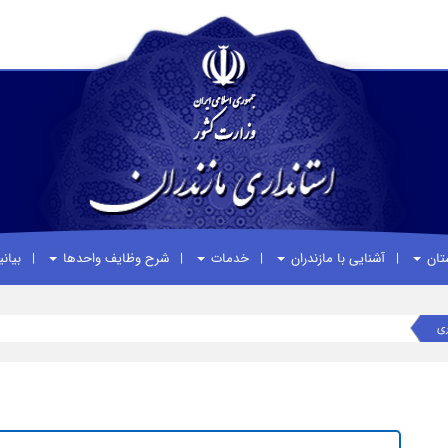
ستان
آشنایی با مازندران
خدمات
شرح وظایف واحدها
بیان
ری