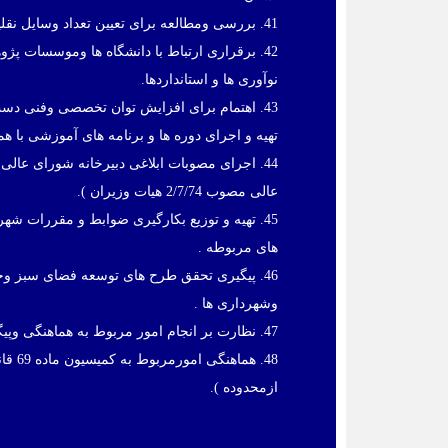
41. بررسی ومطالعه برای تعیین تعداد وسایل نقلیه همگانی مورد نیازاستان .
42. برقراری ارتباط با دانشگاه ها وموسسات پ
نوآوری ها و استانداردها.
43. اهتمام برای افزایش توان تخصصی وفنی دس
تهیه و اجرای دوره ها و برنامه های آموزشی با ه
عالی مصوب 2/7/74 هیات وزیران ).
45. تهیه و توزیع بکارگیری ضوابط و مقررات شه
های مربوطه .
46. پیگیری تحقق طرح های توسعه فضای سبز وج
وشهرداری ها .
47. نظارت بر انجام امور مربوط به هماهنگی وپیگیری ستادمناسب سازی و تسهیل تردد معلولین جسمی– حرکتی.
48. 
ازمحدوده ).