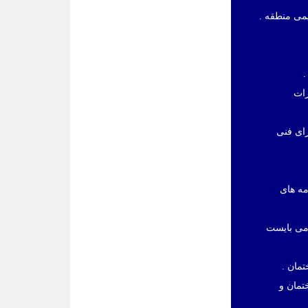
رات
رای فنی
مه های
 می بایست
تمان و