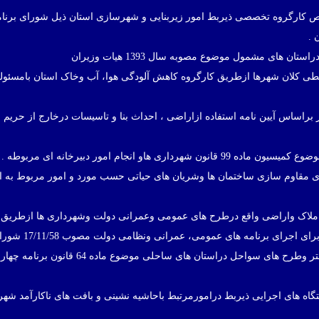
ص کارگروه تخصصی ذیربط امور زیربنایی و شهرسازی استان ذیل شورای برنام
 .
یطی کلان شهرها ازطریق کارگروه کاهش آلودگی هوا، آب وخاک استان بامسئو
براساس آیین نامه استفاده ازاراضی ، احداث بنا و تاسیسات درخارج از حریم 
ای مقاوم سازی ساختمان ها وشریان های حیاتی حسب مورد و امور مربوط به ایم
ملاک واراضی واقع درطرح های عمومی وعمرانی دولت وشهرداری ها ازطریق ا
29. بررسی ونظارت برتملک وآزادسازی نوار60 متر وطرح های سواحل دراستان های سا
ستگاه های اجرایی ذیربط درامورمرتبط باحاشیه نشینی و بافت های ناکارآمد شهر