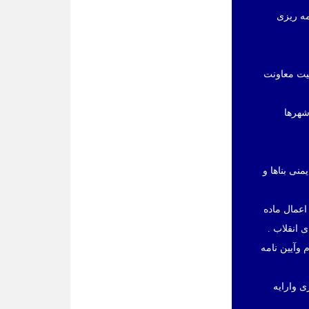
ه ریزی
لیت معاونت
شهرها
نی بناها و
عمال ماده
حلی موضوع ماده 64 قانون برنامه چهارم وآیین نامه
ی وارایه