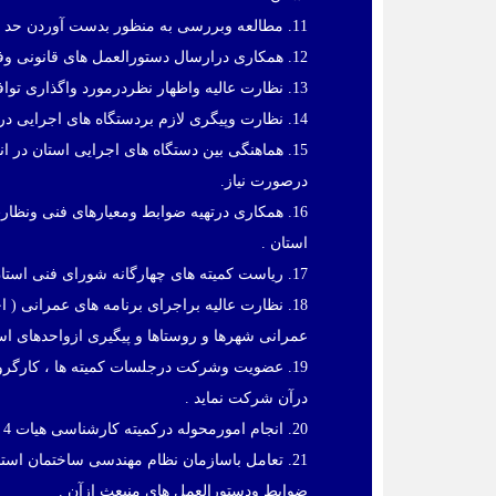
11. مطالعه وبررسی به منظور بدست آوردن حد مطلوب فضای سبز درمناطق مورد عمل با درنظرگرفتن موفقیت و شرایط اقلیمی منطقه .
12. همکاری درارسال دستورالعمل های قانونی وفنی مربوط به فضای سبز وارایه آن به شهرداری هاودهیاری ها برای اجرا.
13. نظارت عالیه واظهار نظردرمورد واگذاری توافقات پیرامون املاک واراضی شهری واعمال ماده 101 قانون شهرداری ها .
14. نظارت وپیگری لازم بردستگاه های اجرایی درزمینه تامین و استفاده از مصالح استاندارد درقالب مصوبات شورای فنی استان .
15. هماهنگی بین دستگاه های اجرایی استان در 
درصورت نیاز.
16. همکاری درتهیه ضوابط ومعیارهای فنی ونظ
استان .
17. ریاست کمیته های چهارگانه شورای فنی استان وانجام امورمحوله .
18. نظارت عالیه براجرای برنامه های عمرانی 
عمرانی شهرها و روستاها و پیگیری ازواحدهای است
19. عضویت وشرکت درجلسات کمیته ها ، کارگرو
درآن شرکت نماید .
20. انجام امورمحوله درکمیته کارشناسی هیات 4 نفره استان موضوع آیین نامه اجرایی ماده 33 قانون نظام مهندسی وکنترل ساختمان .
21. تعامل باسازمان نظام مهندسی ساختمان اس
ضوابط ودستورالعمل های منبعث ازآن .