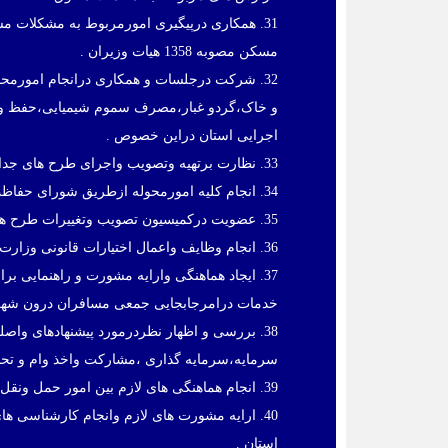
31. همکاری درپیگیری امورمربوط به مشکلات 
مسکن مصوبه 1358 هیات وزیران .
32. شرکت درجلسات و همکاری درانجام امورمح
و خاک،گردو غبار،مصرف سموم شیمیایی،حفظ وبهره ب
اجرایی استان دراین خصوص .
33. نظارت برتهیه وتصویب واجرای طرح های جداسازی آب شرب ازفضای سبز.
34. انجام کلیه امورمحوله ازطریق شورای حفاظت منابع آب استان و شورایعالی آب موضوع بند 6 مصوبه سال1387 هیات وزیران .
35. عضویت درکمیسیون تصویب وتغییرات طرح های هادی روستایی موضوع بند ف ماده 194 قانون برنامه پنجم توسعه .
36. انجام وظایف واعمال اختیارات قانونی وزارت کشوردرزمینه امورمربوط به حمل ونقل وترافیک استان وشهرمرکزاستان .
37. ایجاد هماهنگی وارایه مشورت و راهنمایی بر
خدمات درامرجابجایی جمعی مسافران درون شهر
38. بررسی و اظهار نظردرمورد پیشنهادهای وا
سرمایه،سرمایه گذاری ،مشارکت واخذ وام و تحصی
39. انجام هماهنگی های لازم بین امور حمل ونقل وترافیک درون شهری وبرون شهری .
40. ارایه مشورت های لازم وانجام کارشناسی 
استان .