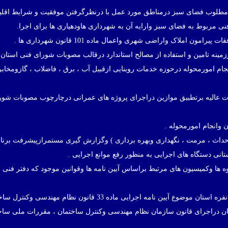
انجام امورمحوله درحوزه خدمات روبنایی ازقبیل آب ، برق ، فاضلاب ، گازومخاب
ارت عالیه برتطبیق موازین دراجرای پروژه های عمرانی درچارچوب مصوبات شو
( احداث ، مرمت ، نگهداری وبهره برداری ) وگزارش گیری مستمرازپیشرفت برنا
انی دستگاه های اجرایی به منظور رفع موانع اجرایی .
ه ها وکمیسیون های مرتبط براساس آیین نامه ها وقوانین موجود که دفتر فنی
تان دراجرای قانون سازمان نظام مهندسی وکنترل ساختمان ، مقررات ملی ساخ