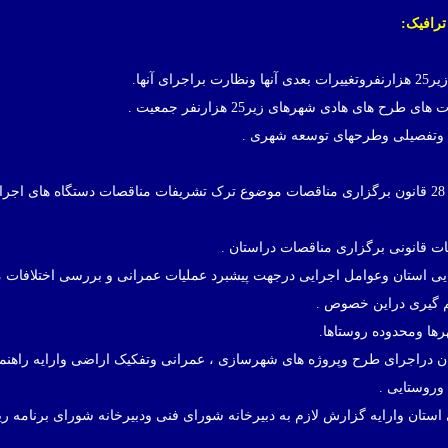
ترافیک:
5. انجام امورمحوله دراجرای بندهای ب و هـ ماده 28 قانون برگزاری مناقصات موضوع ترک تشریفات مناقصات دستگاه ها
رایی استان وعوامل اجرایی درجهت پیشبرد عملیات عمرانی و بررسی اختلافات م
 گیری دراین خصوص .
تان دراجرای طرح وپروژه های شهرسازی ، عمرانی وتفکیک اراضی وارایه راهنم
روستایی .
استان وارایه گزارش لازم به دبیرخانه شورای فنی ودبیرخانه شورای برنامه ر