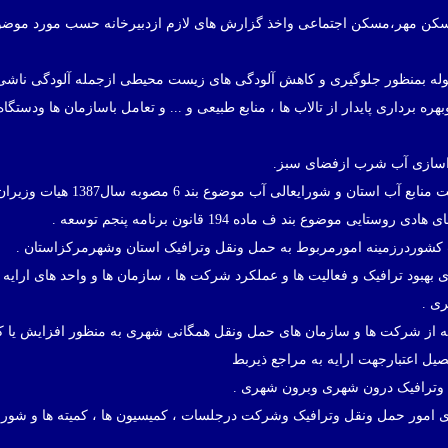
مسکن مهر،مسکن اجتماعی واخذ گزارش های لازم ازدبیرخانه حسب مورد موضو
وله بمنظور جلوگیری و کاهش آلودگی های زیست محیطی ازجمله آلودگی ناشی 
رداری پایدار از تالاب ها ، منابع طبیعی و ... و تعامل باسازمان ها ودستگاه
ای بهبود ترافیک و فعالیت ها و عملکرد شرکت ها ، سازمان ها و واحد های ارایه 
ی .
صله از شرکت ها و سازمان های حمل ونقل همگانی شهری به منظور افزایش یا 
ل اعتبارجهت ارایه به مراجع ذیربط
های امور حمل ونقل وترافیک وشرکت درجلسات ، کمیسیون ها ، کمیته ها و شور