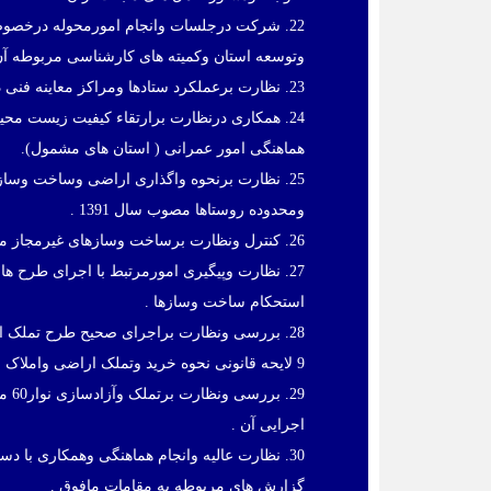
22. شرکت درجلسات وانجام امورمحوله درخصو
وتوسعه استان وکمیته های کارشناسی مربوطه آن
23. نظارت برعملکرد ستادها ومراکز معاینه فنی دراستان های مشمول موضوع مصوبه سال 1393 هیات وزیران
24. همکاری درنظارت برارتقاء کیفیت زیست مح
هماهنگی امور عمرانی ( استان های مشمول).
25. نظارت برنحوه واگذاری اراضی وساخت وساز 
ومحدوده روستاها مصوب سال 1391 .
26. کنترل ونظارت برساخت وسازهای غیرمجاز موضوع کمیسیون ماده 99 قانون شهرداری هاو انجام امور دبیرخانه ای مربوطه .
27. نظارت وپیگیری امورمرتبط با اجرای طرح ه
استحکام ساخت وسازها .
28. بررسی ونظارت براجرای صحیح طرح تملک ا
9 لایحه قانونی نحوه خرید وتملک اراضی واملاک برای اجرای برنامه های عمومی، عمرانی ونظامی دولت مصوب 17/11/58 شورای انقلاب .
اجرایی آن .
30. نظارت عالیه وانجام هماهنگی وهمکاری با د
گزارش های مربوطه به مقامات مافوق .