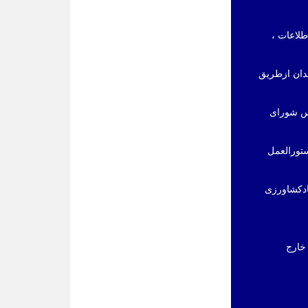
طلاعات ،
دان ازطریق
نامه اجرایی قانون تاسیس شورای
ستورالعمل
ادکشاورزی
تی خارج