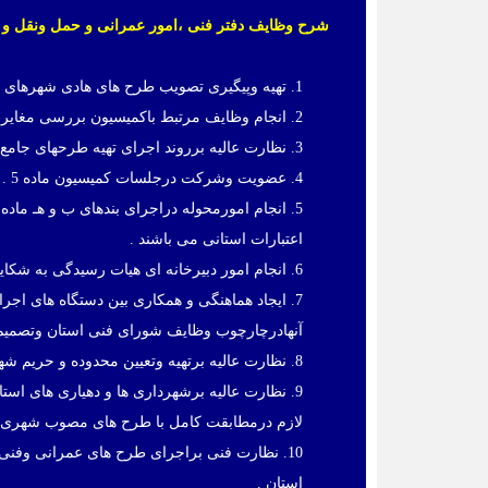
شرح وظایف دفتر فنی ،امور عمرانی و حمل ونقل و 
1. تهیه وپیگیری تصویب طرح های هادی شهرهای زیر25 هزارنفروتغییرات بعدی آنها ونظارت براجرای آنها.
2. انجام وظایف مرتبط باکمیسیون بررسی مغایرت های طرح های هادی شهرهای زیر25 هزارنفر جمعیت .
3. نظارت عالیه برروند اجرای تهیه طرحهای جامع وتفصیلی وطرحهای توسعه شهری .
4. عضویت وشرکت درجلسات کمیسیون ماده 5 .
اعتبارات استانی می باشند .
6. انجام امور دبیرخانه ای هیات رسیدگی به شکایات قانونی برگزاری مناقصات دراستان .
7. ایجاد هماهنگی و همکاری بین دستگاه های اج
آنهادرچارچوب وظایف شورای فنی استان وتصمیم
8. نظارت عالیه برتهیه وتعیین محدوده و حریم شهرها ومحدوده روستاها.
9. نظارت عالیه برشهرداری ها و دهیاری های اس
لازم درمطابقت کامل با طرح های مصوب شهری و
10. نظارت فنی براجرای طرح های عمرانی وفنی 
استان .