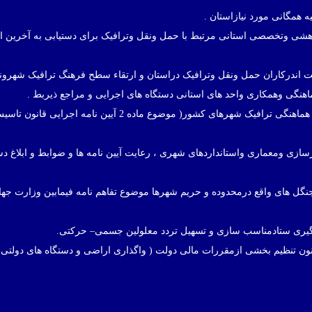
ژوهشی وتخصصی استانی مرتبط با حمل ونقل وترافیک برای دستیابی به آخرین ا
ت اندرکاران حمل ونقل وترافیک دراستان و ارتقاء سطح فرهنگ ترافیک شهرون
ماهنگی وهمکاری واحد های استانی دستگاه های اجرایی و مراجع ذیربط .
44. اجرای مصوبات ابلاغی دبیرخانه شورای عالی هماهنگی ترافیک شهرهای کشور( موضوع ماده 2 آیین 
رسازی ومعماری واستانداردهای شهری ، رعایت آیین نامه ها و ضوابط و ابلاغ د
نگل های واقع درمحدوده و حریم شهرها موضوع تفاهم نامه فیمابین وزارت جه
هماهنگی امورمربوط به کمیسیون ماده 69 قانون تنظیم بخشی ازمقررات مالی دولت ( واگذاری اراضی و دستگاه های دول