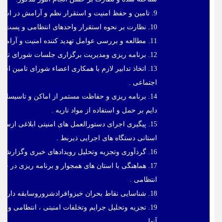
9. تامین و حفظ امنیت و استقرار نظم و آرامش در استان و ایجاد هماهنگی بین دستگاه های اطلاعاتی و انتظامی ونظامی .
10. نظارت بر نحوه استقرار واحدهای انتظامی و پست های ایست و بازرسی موقت و دایم در استان .
11. مطالعه و بررسی عوامل تهدید کننده امنیت و آرامش جامعه و ارایه طرح های استانی در این زمینه .
12. برنامه ریزی ومدیریت برگزاری جلسات شورای تامین استان .
13. اتخاذ تدابیر لازم با همکاری اعضاء شورای تامین ا
اجتماعی .
14. برنامه ریزی و حفاظت مستمر از اماکن و تاسیسا
دایم بر حمل و استفاده از مواد ناریه .
15. پیگیری اجرای دستورالعمل های امنیتی ابلاغی از
استانی دستگاه های اجرایی ذیربط .
16. گردآوری وتجزیه وتحلیل رویدادهای خبری وگزارشات امنیتی وانتظامی استان و انعکاس به وزارت کشور.
17. هماهنگی با استان های همجوار و برنامه ریزی در جه
انتظامی .
18. شناسایی نقاط بحران خیزوافرادشروروسابقه دارواتخاذتدابیرپیشگیرانه دررابطه با آنها ونزاع های دسته جمعی .
19. تجزیه وتحلیل جرایم وتخلفات امنیتی ، انتظامی و
آنها .