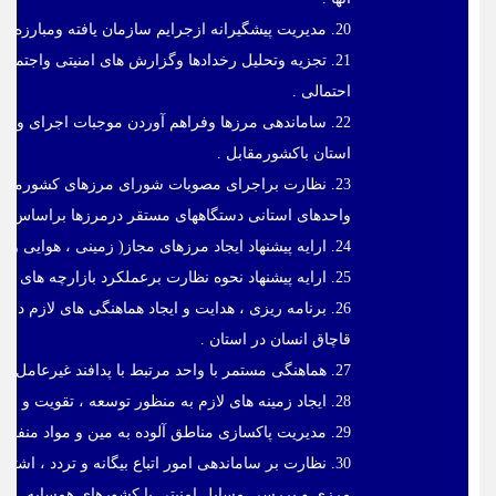
20. مدیریت پیشگیرانه ازجرایم سازمان یافته ومبارزه با ترویج فرق ضاله .
21. تجزیه وتحلیل رخدادها وگزارش های امنیتی واجتم
احتمالی .
22. ساماندهی مرزها وفراهم آوردن موجبات اجرای و
استان باکشورمقابل .
23. نظارت براجرای مصوبات شورای مرزهای کشورمربوط
واحدهای استانی دستگاههای مستقر درمرزها براساس ق
24. ارایه پیشنهاد ایجاد مرزهای مجاز( زمینی ، هوایی و دریایی ) استان به کارگروه مرزهای رسمی مستقر در وزارت کشور.
25. ارایه پیشنهاد نحوه نظارت برعملکرد بازارچه های مرزی استان .
26. برنامه ریزی ، هدایت و ایجاد هماهنگی های لازم در
قاچاق انسان در استان .
27. هماهنگی مستمر با واحد مرتبط با پدافند غیرعامل در اجرای سیاست های ابلاغی در سطح استان .
28. ایجاد زمینه های لازم به منظور توسعه ، تقویت و ارتقاء معیشت و رفاه مرزنشینان در استان های مرزی .
29. مدیریت پاکسازی مناطق آلوده به مین و مواد منفجره در استان .
30. نظارت بر ساماندهی امور اتباع بیگانه و تردد ، اشت
مرزی و بررسی مسایل امنیتی با کشورهای همسایه .