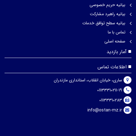
بیانیه حریم خصوصی
بیانیه راهبرد مشارکت
بیانیه سطح توافق خدمات
تماس با ما
صفحه اصلی
آمار بازدید
اطلاعات تماس
ساری، خیابان انقلاب، استانداری مازندران
01133310211-19
01133310283
info@ostan-mz.ir