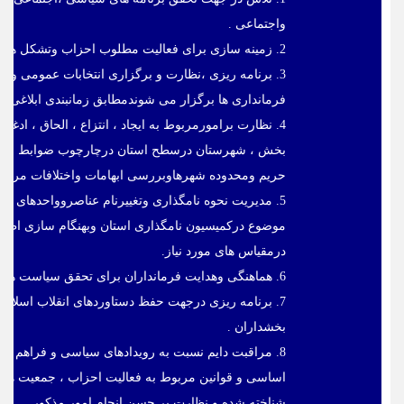
واجتماعی .
2. زمینه سازی برای فعالیت مطلوب احزاب وتشکل های سیاسی استان ونظارت برفعالیت آنها .
3. برنامه ریزی ،نظارت و برگزاری انتخابات عمومی و سا
فرمانداری ها برگزار می شوندمطابق زمانبندی ابلاغی و 
4. نظارت برامورمربوط به ایجاد ، انتزاع ، الحاق ، ادغ
بخش ، شهرستان درسطح استان درچارچوب ضوابط وتعاری
حریم ومحدوده شهرهاوبررسی ابهامات واختلافات مرزی د
5. مدیریت نحوه نامگذاری وتغییرنام عناصروواحدهای
موضوع درکمیسیون نامگذاری استان وبهنگام سازی اطلاع
درمقیاس های مورد نیاز.
6. هماهنگی وهدایت فرمانداران برای تحقق سیاست های عمومی وبرنامه های دولت .
7. برنامه ریزی درجهت حفظ دستاوردهای انقلاب اسلام
بخشداران .
8. مراقبت دایم نسبت به رویدادهای سیاسی و فراهم 
اساسی و قوانین مربوط به فعالیت احزاب ، جمعیت ها 
شناخته شده و نظارت بر حسن انجام امور مذکور.