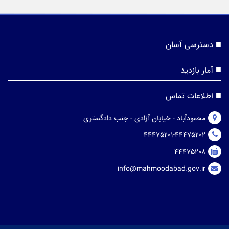
دسترسی آسان
آمار بازدید
اطلاعات تماس
محمودآباد - خیابان آزادی - جنب دادگستری
44475201-44475202
44475208
info@mahmoodabad.gov.ir