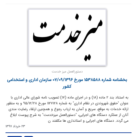
دستورالعمل میز خدمت
بخشنامه شماره 1538588 مورخ 07/09/1396 سازمان اداری و استخدامی
کشور
به استناد بند 2 ماده (18) و در اجرای ماده (17) تصویب نامه شورای عالی اداری با
عنوان "حقوق شهروندی در نظام اداری" به شماره 1127128 مورخ 28‏‏/12‏‏/95 و به منظور
ارائه خدمات به موقع، سریع و آسان به ارباب رجوع و همچنین ارتقاء رضایت مندی
آنان از عملکرد دستگاه های اجرایی، "دستورالعمل میزخدمت" به شرح پیوست ابلاغ
می گردد. دستگاه های اجرایی و استانداری ها مکلفند ن
23 خرداد 1397