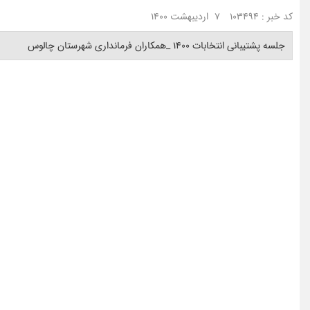
کد خبر : 103494
7 اردیبهشت 1400
جلسه پشتیبانی انتخابات ١۴٠٠ _همکاران فرمانداری شهرستان چالوس ‎