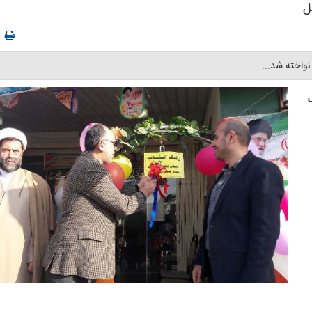
ل
واخته شد... ‎