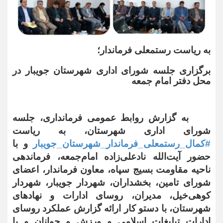
به ریاست رستمعلی فرماندار؛
برگزاری جلسه شورای اداری شهرستان جویبار در
محل دفتر امام جمعه
به گزارش روابط عمومی فرمانداری، جلسه
شورای اداری شهرستان، به ریاست
#کمال_رستمعلی_فرماندار_شهرستان_جویبار
و با
حضور آیت‌الله نادعلی‌زاده امام‌جمعه، فرماندهی
ناحیه مقاومت بسیج سپاه، معاون فرماندار، اعضای
شورای تامین، بخشداران، شهردار جویبار، شهردار
کوهی‌خیل، مدیران، روسای ادارات و نهادهای
شهرستان، با دستو کار ارائه گزارش عملکرد روسای
ادارات تبلیغات اسلامی و ورزش و جوانان و با