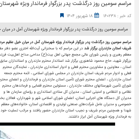
مراسم سومین روز درگذشت پدر بزرگوار فرماندار ویژه شهرستا
کد خبر : 160238
18 شهریور 1404
مراسم سومین روز درگذشت پدر بزرگوار فرماندار ویژه شهرستان آمل در میان خ
مراسم سومین روز درگذشت پدر بزرگوار فرماندار ویژه شهرستان آمل در میان خیل عظیم مرد
شریف استان مازندران برگزار شد
در این‌ مراسم که با سخنرانی آیت‌الله اختری عضو دفتر مقا
معظم رهبری و رئیس شورای عالی مجمع جهانی اهل بیت(ع) مداحی مداح اهل‌بیت فرزند
بزرگوار شهید، حاج محمود شاهنوری برگزار شد استاندار محترم مازندران و استانداران سابق
استان ، معاونین و مشاورین محترم فعلی و ادوار استانداری مازندران ، نمایندگان محترم
فعلی و ادوار مردم شریف استان مازندران در مجلس شورای اسلامی ، ائمه محترم جمعه
استان مازندران ، اعضای محترم شورای تأمین استان مازندران و فرمانداران و اعضای محترم
شورای تأمین شهرستانهای مختلف مازندران ، مسئولین محترم قضایی و فرماندهان محترم
نظامی و انتظامی و امنیتی استان ، مدیران کل ستادی استانداری و رؤسای سازمان ها و
مدیران کل دستگاه های اجرایی استان، اعضای شورای اسلامی شهر و شهرداران، فعالان ب
خصوصی و مدیران عامل شرکت‌های صنعتی تولیدی و اقتصادی استان، خانواده‌های معظم
شهدا و همچنین مردم شریف و نجیب استان مازندران حضور یافتند و مراتب تسلیت خود ر
به فرماندار ویژه شهرستان آمل ابراز داشتند.