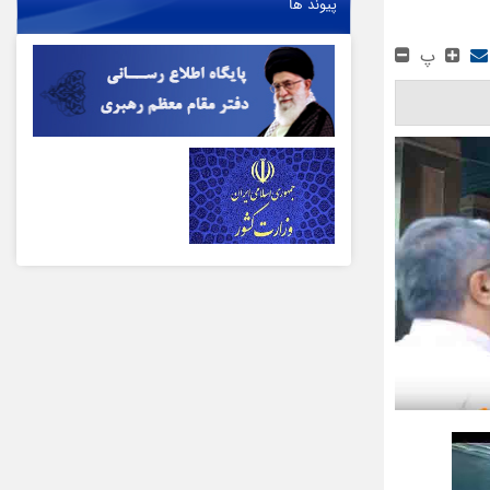
پیوند ها
پ