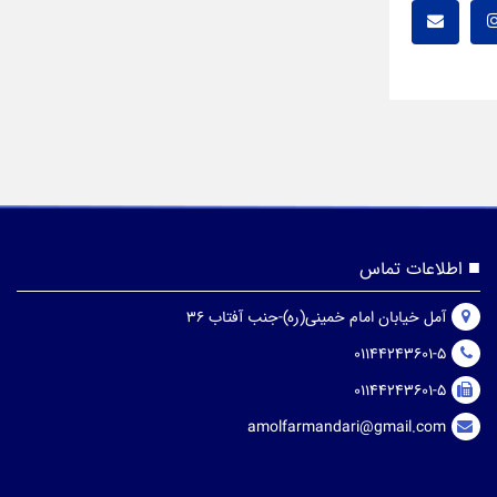
اطلاعات تماس
آمل خیابان امام خمینی(ره)-جنب آفتاب 36
01144243601-5
01144243601-5
amolfarmandari@gmail.com