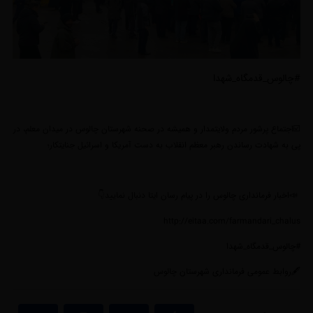
#چالوس_قدمگاه_شهدا
☑️اجتماع پرشور مردم ولایتمدار و همیشه در صحنه شهرستان چالوس در میدان معلم، در
پی به شهادت رساندن رهبر معظم انقلاب به دست آمریکا و اسرائیل جنایتکار؛
📣اخبار فرمانداری چالوس را در پیام رسان ایتا دنبال نمایید👇
http://eitaa.com/farmandari_chalus
#چالوس_قدمگاه_شهدا
🖋روابط عمومی فرمانداری شهرستان چالوس