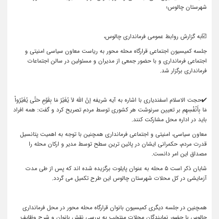
شهرستان چالوس؛
☑️به گزارش روابط عمومی فرمانداری چالوس،
جلسه کمیسیون اجتماعی قرارگاه محله محور به ریاست معاون سیاسی امنیتی و
اجتماعی فرمانداری و با حضور جمعی از مدیران و مسئولین در سالن اجتماعات
فرمانداری برگزار شد.
✔️حجت الاسلام اسفندیاری با اشاره به آیه شریفه إنَّ اللّهَ لاَ یُغَیِّرُ مَا بِقَوْمٍ حَتَّى یُغَیِّرُواْ
مَا بِأَنْفُسِهِم بر تعیین سرنوشت هر کشوری توسط مردم تصریح کرد و گفت: همه افراد
باید در اداره محل مشارکت کنند.
معاون سیاسی، امنیتی و اجتماعی فرمانداری همچنین با توجه به اهمیت پتانسیل
قدرت مردم، حکمرانی ایشان در پائین ترین سطح توسط مدیر و ارکان محله را
مصداق این امر دانست.
شایان ذکر است ۵ محله به عنوان پایلوت برگزیده شده اند که پس از طی مدت
آزمایشی در کل محلات شهرستان چالوس این طرح تکمیل می گردد.
همچنین در جلسه دیگری کمیسیون بانوان قرارگاه محله محور در محل فرمانداری
چالوس با حضور نمایندگان محلات منتخب به بررسی نقش بانوان و شرح وظایف