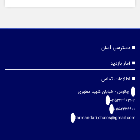
دسترسی آسان
آمار بازدید
اطلاعات تماس
چالوس - خیابان شهید مطهری
01152229621-3
01152226900
farmandari.chalos@gmail.com