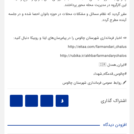
این کارگروه در مدیریت محله محور پرداختند.
مقرر گردید که نظام مسائل و مشکلات محلات در حوزه بانوان احصا شده و در جلسه
آینده مطرح گردد.
📣 اخبار فرمانداری شهرستان چالوس را در پیام‌رسان‌های ایتا و روبیکا دنبال کنید:
http://eitaa.com/farmandari_chalus
http://rubika.ir/akhbarfarmandarychalos
#ایران_همدل 🇮🇷
#چالوس_قدمگاه_شهداء
🖋 روابط عمومی فرمانداری شهرستان چالوس
اشتراک گذاری
افزودن دیدگاه