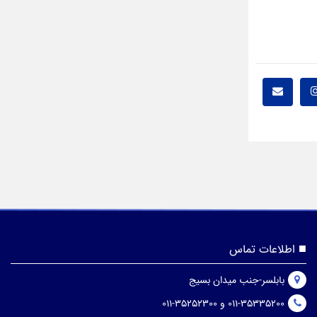
اطلاعات تماس
بابلسر-جنب میدان بسیج
011-35335200 و 35252300-011