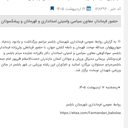
کد خبر : 168396
19 اردیبهشت 1405
حضور فرماندار، معاون سیاسی وامنیتی استانداری و قهرمانان و پیشکسوتان کشت
💠 به گزارش روابط عمومی فرمانداری شهرستان بابلسر مراسم بزرگداشت و یادبود زنده‌یاد
جهان‌پهلوان عبدالله موحد، قهرمان و نابغه کشتی جهان، با حضور قربانعلی ولی‌زاده فرماندار
بابلسر، سوادکوهی معاون سیاسی و امنیتی استاندار، دکتر باقرزاده نماینده مردم بابلسر و
فریدونکنار، بریمانی مدیرکل ورزش و جوانان استان مازندران حجت‌الاسلام قلی‌پور امام جمع
بابلسر،مردم، مسئولان، بزرگان، اساتید و نام‌آوران این رشته ورزشی در شهر بابلسر در سالن
ورزشی شهیدان نوبخت برگزار شد.
🔸️پنجشنبه ۱۷ اردیبهشت ۱۴۰۵.
روابط عمومی فرمانداری شهرستان بابلسر
https://eitaa.com/Farmandari_babolsa