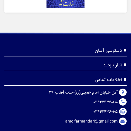
دسترسی آسان
آمار بازدید
اطلاعات تماس
آمل خیابان امام خمینی(ره)-جنب آفتاب 36
01144243601-5
01144243601-5
amolfarmandari@gmail.com