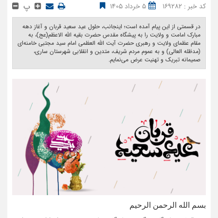
پ
کد خبر : 169282
5 خرداد 1405
در قسمتی از این پیام آمده است؛ اینجانب، حلول عید سعید قربان و آغاز دهه
مبارک امامت و ولایت را به پیشگاه مقدس حضرت بقیه الله الاعظم(عج)، به
مقام عظمای ولایت و رهبری حضرت آیت الله العظمی امام سید مجتبی خامنه‌ای
(مدظله العالی) و به عموم مردم شریف، متدین و انقلابی شهرستان ساری،
صمیمانه تبریک و تهنیت عرض می‌نمایم. ‎
بسم الله الرحمن الرحیم