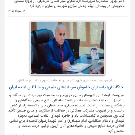
دکتر بهروز اسکندرنیا سرپرست فرمانداری مرکز استان مازندران، از پروژه مسکن
محرومان در روستای تیرکلا بخش مرکزی شهرستان ساری بازدید کرد.
12 مرداد 1405
پیام سرپرست فرمانداری شهرستان ساری به مناسبت نهم مرداد، روز جنگلبان
جنگلبانان؛ پاسداران خاموش سرمایه‌های طبیعی و حافظان آینده ایران
سرپرست فرمانداری شهرستان ساری در پیامی به مناسبت نهم مرداد، روز جنگلبان،
با تجلیل از مجاهدت‌ها و خدمات ارزشمند حافظان منابع طبیعی، جنگلبانان را
پیشگامان صیانت از امنیت زیست‌محیطی، سرمایه‌های ملی و توسعه پایدار کشور
دانست و بر ضرورت مشارکت همگانی در حفاظت از جنگل‌ها و منابع طبیعی تأکید
کرد. وی همچنین با گرامیداشت یاد و خاطره شهدای انقلاب اسلامی، به‌ویژه
شهدای والامقام جنگلبانی، امام شهدا(ره) و امام شهید(رضوان‌الله‌علیه)، برای تمامی
فعالان عرصه منابع طبیعی و خانواده‌های آنان آرزوی توفیق، عزت، صحت و
سلامتی کرد.