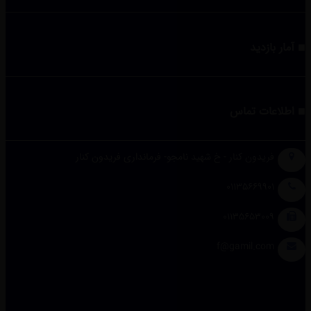
آمار بازدید
اطلاعات تماس
فریدون کنار - خ شهید نامجو- فرمانداری فریدون کنار
01135669901
01135653009
f@gamil.com