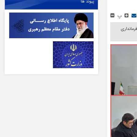
پیوند ها
پ
رمانداری