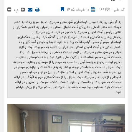
پ
کد خبر : 169461
10 خرداد 1405
به گزارش روابط عمومی فرمانداری شهرستان سیمرغ، صبح امروز یکشنبه دهم
خرداد ماه دکتر افضلی مدیر کل ثبت احوال استان مازندران به اتفاق همکاران و
طالبی رئیس ثبت احوال سیمرغ با حضور در فرمانداری سیمرغ از
رجبعلی‌وهابی‌خنکداری فرماندار سیمرغ دیدار و گفتگو کرد. وهابی خنکداری
فرماندار سیمرغ ضمن گرامیداشت یاد و خاطره شهدا و خوش آمد گویی به
افضلی مدیر کل ثبت احوال استان مازندران با اشاره به ضرورت ثبت وقایع
حیاتی در شهرستان سیمرغ، بر لزوم سرعت بخشی و ایجاد تسهیل در ارائه
خدمات نظیر صدور شناسنامه و کارت ملی تاکید کرد و خدمت‌رسانی مطلوب،
تکریم ارباب رجوع و پاسخگویی مناسب به مردم را از مهم‌ترین وظایف مجموعه
ثبت احوال دانست و خواستار توجه بیشتر به رفع مشکلات و نیازهای مردم در
این حوزه شد. مدیرکل ثبت احوال استان مازندران نیز در این دیدار، ضمن
قدردانی از فرماندار سیمرغ، ثبت احوال را از دستگاه‌های مهم و اثرگذار در ارائه
خدمات به شهروندان دانست و اظهار داشت: دقت، سرعت و تسهیل در ارائه
خدمات باید همواره مورد توجه باشد تا رضایتمندی مردم بیش از پیش فراهم
شود. ‎