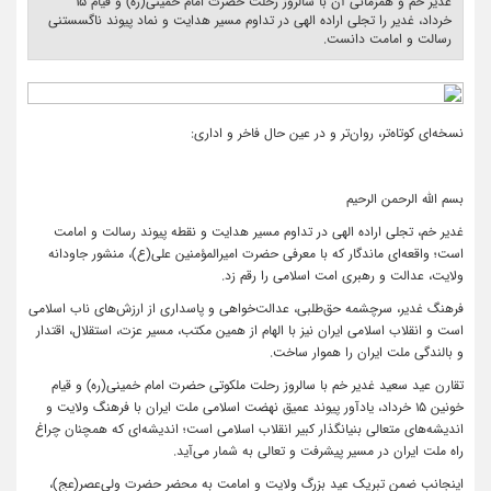
غدیر خم و همزمانی آن با سالروز رحلت حضرت امام خمینی(ره) و قیام ۱۵
خرداد، غدیر را تجلی اراده الهی در تداوم مسیر هدایت و نماد پیوند ناگسستنی
رسالت و امامت دانست. ‎
نسخه‌ای
کوتاه‌تر، روان‌تر و در عین حال فاخر و اداری:
بسم الله الرحمن الرحیم
غدیر خم، تجلی اراده الهی در تداوم مسیر هدایت و نقطه پیوند رسالت و امامت
است؛ واقعه‌ای ماندگار که با معرفی حضرت امیرالمؤمنین علی(ع)، منشور جاودانه
ولایت، عدالت و رهبری امت اسلامی را رقم زد.
فرهنگ غدیر، سرچشمه حق‌طلبی، عدالت‌خواهی و پاسداری از ارزش‌های ناب اسلامی
است و انقلاب اسلامی ایران نیز با الهام از همین مکتب، مسیر عزت، استقلال، اقتدار
و بالندگی ملت ایران را هموار ساخت.
تقارن عید سعید غدیر خم با سالروز رحلت ملکوتی حضرت امام خمینی(ره) و قیام
خونین ۱۵ خرداد، یادآور پیوند عمیق نهضت اسلامی ملت ایران با فرهنگ ولایت و
اندیشه‌های متعالی بنیانگذار کبیر انقلاب اسلامی است؛ اندیشه‌ای که همچنان چراغ
راه ملت ایران در مسیر پیشرفت و تعالی به شمار می‌آید.
اینجانب ضمن تبریک عید بزرگ ولایت و امامت به محضر حضرت ولی‌عصر(عج)،