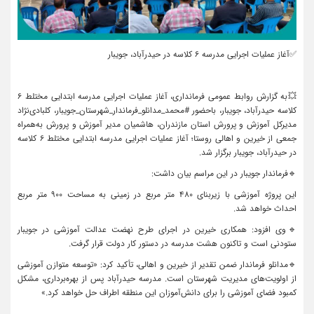
✅آغاز عملیات اجرایی مدرسه ۶ کلاسه در حیدرآباد، جویبار
💥به گزارش روابط عمومی فرمانداری، آغاز عملیات اجرایی مدرسه ابتدایی مختلط ۶
کلاسه حیدرآباد، جویبار، باحضور #محمد_مدانلو_فرماندار_شهرستان_جویبار، کلبادی‌نژاد
مدیرکل آموزش و پرورش استان مازندران، هاشمیان مدیر آموزش و پرورش به‌همراه
جمعی از خیرین و اهالی روستا؛ آغاز عملیات اجرایی مدرسه ابتدایی مختلط ۶ کلاسه
در حیدرآباد، جویبار برگزار شد.
🔹فرماندار جویبار در این مراسم بیان داشت:
این پروژه آموزشی با زیربنای ۴۸۰ متر مربع در زمینی به مساحت ۹۰۰ متر مربع
احداث خواهد شد.
🔹وی افزود: همکاری خیرین در اجرای طرح نهضت عدالت آموزشی در جویبار
ستودنی است و تاکنون هشت مدرسه در دستور کار دولت قرار گرفت.
🔹مدانلو فرماندار ضمن تقدیر از خیرین و اهالی، تأکید کرد: «توسعه متوازن آموزشی
از اولویت‌های مدیریت شهرستان است. مدرسه حیدرآباد پس از بهره‌برداری، مشکل
کمبود فضای آموزشی را برای دانش‌آموزان این منطقه اطراف حل خواهد کرد.»