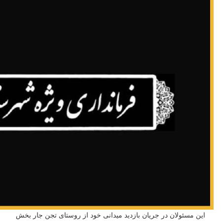
این مسئولان در جریان بازدید میدانی خود از روستای تجن جار بخش