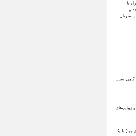
ه با
ه و
لن سریال
ر گاهی سبب
 جاده شکل گرفت و با ساخت سد امیر کبیر (سد کرج) در سال ۱۳۴۰ به جاذبه‌ها و زیبایی‌های
 بود) با یک