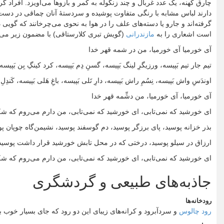
چارق کهنه، یک عدد غربال و چند زنگوله به کمر و بازوها می‌آویزد. افراد گرو
دارند لباس مشابه با رنگی متفاوت پوشیده و سردستهٔ آنان چماقی در دست
گرفته‌اند و جارو یا دسته‌های علف را در هوا به نحوی می‌چرخانند که گویی دا
است اشعاری را به
مازندرانی
(گویش تبری کلارستاقی) با مضمون زیر می‌خ
آی خورمیا آی خورمیا، من در شمه قهر خدا
تیم جار تیم بَپیسه، ورزیگرِ لینگ بَپیسه، گسنِ دِم بَپیسه، کرد کینگِ بِن بَپیسه
اوندَسِ واش بَپیسه، نِسُمِ راش بَپیسه، دارِ تَلی بَپیسه، باغِ هَلی بَپیسه، کَندِل
آی خورمیا، آی خورمیا، من دشِّمه قهر خدا
ای خورشید که نمی‌تابی، ای خورشید که نمی‌تابی، من دارم می‌روم که شکا
بذر خزانه پوسید، پای برزگر پوسید، دم گوسفند پوسید، نشیمن‌گاه چوپان پ
ارزاق در سیلو پوسید، درختی که در محل تابش خورشید قرار داشت پوسید، د
ای خورشید که نمی‌تابی، ای خورشید که نمی‌تابی، من دارم می‌روم که شک
جاذبه‌های طبیعی و گردشگری
رودخانه‌ها
رود چالوس
و سردآبرود و کرانه‌های زیبای این دو رود که جای بسیار خوب ب