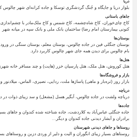
دریا
بلوار دریا و جایگاه و جُنگ گردشگری توسکا و جاده کرانه‌ای شهر چالوس که
جاهای باستانی
کاخ چای‌خوران، کاخ شاه‌چشمه، کاخ شمس و کاخ ملک‌مادر با چشم‌اندازی 
کنونی بیمارستان امام رضا) ساختمان بانک ملی و بانک سپه در میانه شهر
بوستان‌ها
بوستان جنگلی فین در جاده چالوس، بوستان معلم، بوستان سنگی در ورودی
بام چالوس برای دیدن همه جای شهر چالوس کاربرد دارد.
هتل‌ها
هتل کوروش، هتل ملک، هتل پارسیان خزر (هایت) و چند مسافر خانه شهر
بازار و فروشگاه‌ها
بازار روز (تره‌بار و ماهی) پاساژها ملت، ردایی، نصیری، الماس، میلادنو
دریاچه
دریاچه ولشت در جاده چالوس، آبگیر هسل (مشعل) و سد زیبای ذوات در دل
جاده‌ها
جاده جنگلی عباس‌آباد به کلاردشت، جاده شناخته شده کندوان و جاهای بسیار
برادران و آبشار دیدنی جاده کندوان و دیگر…
روستاها و جاهای دیدنی شهرستان
روستاهای بسیار زیبای انگوران و الیت و دلیر از وردی دزبن و روستاهای بسی