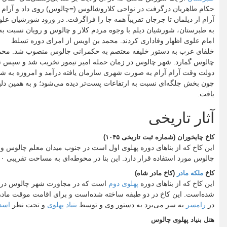
حکام طاهریان درگرفت در نواحی کلاروشالوس (=چالوس) روی داد و آرام
آرام از دیلمان تا جرجان تقریباً همه جا را فراگرفت. در ورود شورشیان عل
به طبرستان، شورشیان دیلم با وجوه مردم کلار و چالوس و رویان نسبت به
امام علوی اظهار وفاداری کردند. محمد بن اویس از امرای دوره تسلط
خلفای عرب به دستور خلیفه معتصم به حکمرانی چالوس منصوب شد. محمد
دولت وقت آرام آرام به صورت شهری سازمان یافته درآمد و امروزه به شهری
چون بخش جلگه‌ای نسبت به ارتفاعات پست‌تر دیده می‌شود؛ و به همین دلیل
یافت.
آثار تاریخی
کاخ چایخوران (شماره ثبت تاریخی ۱۰۴۵)
این کاخ که از بناهای دوره پهلوی اول است در جنوب میدان معلم چالوس و
چالوس مورد استفاده قرار دارد. این بنا در محوطه‌ای به مساحت تقریبی ۴۰۰۰ متر مربع در یک طبقه و زیر زمین احداث شده‌است.
کاخ
ملکه مادر
(کاخ مادر شاه)
این کاخ که از بناهای دوره
پهلوی دوم
است که در مجاورت شهر چالوس در رو
شده‌است. این کاخ در دو طبقه ساخته شده‌است و برای اقامت موقت ماد
در
رامسر
به سر می‌برد به دستور وی و توسط
بنیاد پهلوی
و تحت نظر
اسدا
هتل بنیاد پهلوی چالوس