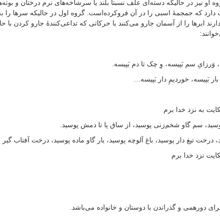
ه او نیز در حالیکه دسته‌ای علف نسبتاً بلند یا سرشاخه‌های نرم درختان و بوته‌
 دارد که جمجمهٔ اسبی را در آن فروکرده‌است. گروه اول در حالیکه سرها را
رند ابرها را از آسمان جارو می‌کنند با حرکاتی که تداعی‌کنندهٔ جارو کردن با ح
وانند:
، وَرزایِ سم بَپیسه، وِ چک تا دم بَپیسه.
ِ بار بَپیسه، خوردیمِ دار بَپیسه…
یت به نزد خدا برم
وسید، سم گاو شخم‌زنی پوسید، از ساق پا تا دمش پوسید.
رخت تیغ دار پوسید، باغ آلوچه پوسید، بار گاو ماده پوسید، درخت آفتاب گیر
ایت نزد خدا برم
رای دورهمی و گذراندن با دوستان و خانواده می‌باشد.