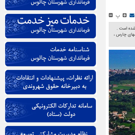
پ
شده است .
مهای چارس ،