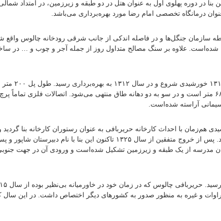
نا در دوره پهلوی اول به عنوان هتل در دو طبقه و زیرزمین، در امتداد شمالی
 عنوان درمانگاه تخصصی امام رضا مورد بهره‌برداری می‌باشد.
ه سازمان جنگل‌ها و در فاصله اندکی از جانب شرقی رودخانه چالوس واقع ش
ته شده‌است. علاوه بر سنگ مصالح متداول روز از جمله آجر و چوب و … در ساخت
این پل که در مرکز شهر و بر فراز رود چ
باجان پناه ۶٫۵ متر می‌باشد. قسمت فلزی آن دارای یک چشمه به طول ۶۸٫۵ متر است و در سو به دو دهانه طاق منتهی می‌شود. اتصالات فلزی تما
یمانی آراسته شده‌است.
 در ضلع شمالی خیابان امام واقع شده‌است. در سال ۱۳۱۲ خورشیدی هم‌زمان با احداث کارخانه حریربافی به عنوان رستوران کارخانه بنا
۱۳۲۰ تا ۱۳۲۴ خورشیدی مرکز فرماندهی نیروهای ارتش شوروی سابق بود. پس از خروج متفقین از سال ۱۳۲۵ تاکنون این بنا با نام
ن مدرسه از یک طبقه و زیرزمین تشکیل شده‌است و ورودی آن در جهت جنوبی
و کراوات و غیره به منظور صدور به کشورهای دیگر اختصاص داشت. در این سال ک