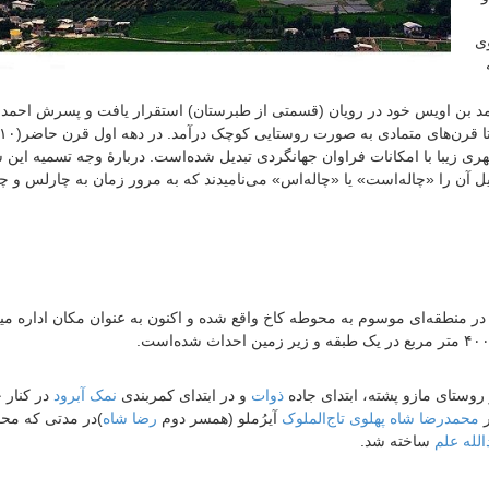
وی
 بن اویس خود در رویان (قسمتی از طبرستان) استقرار یافت و پسرش احمد 
 زیبا با امکانات فراوان جهانگردی تبدیل شده‌است. دربارهٔ وجه تسمیه این ش
 آن را «چاله‌است» یا «چاله‌اس» می‌نامیدند که به مرور زمان به چارلس و چا
 در منطقه‌ای موسوم به محوطه کاخ واقع شده و اکنون به عنوان مکان اداره م
ستای مازو پشته، ابتدای جاده
ذوات
و در ابتدای کمربندی
نمک آبرود
در کنار 
ر
محمدرضا شاه پهلوی
تاج‌الملوک
آیرُملو (همسر دوم
رضا شاه
)در مدتی که مح
لله علم
ساخته شد.