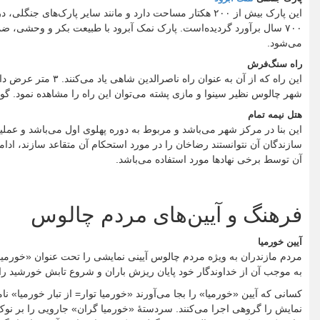
این پارک بیش از ۲۰۰ هکتار مساحت دارد و مانند سایر پارک‌
۷۰۰ سال برآورد گردیده‌است. پارک نمک آبرود با طبیعت بکر و وحشی،
می‌شود.
راه سنگ‌فرش
این راه که از آن به
شهر چالوس نظیر سینوا و مازی پشته می‌توان این راه را مشاهده نمود. گو
هتل نیمه تمام
این بنا در مرکز شهر می‌باشد و مربوط به دوره پهلوی اول می‌باشد و عمل
سازندگان آن نتوانستند رضاخان را در مورد استحکام آن متقاعد سازند، ادا
آن توسط برخی نهادها مورد استفاده می‌باشد.
فرهنگ و آیین‌های مردم چالوس
آیین خورمیا
مردم مازندران به ویژه مردم چالوس آیینی نمایشی را تحت عنوان «خورمیا= 
به موجب آن از خداوندگار خود پایان ریزش باران و شروع تابش خورشید را
کسانی که آیین «خورمیا» را بجا می‌آورند «خورمیا توار= از تبار خورمیا» نا
نمایش را گروهی اجرا می‌کنند. سردستهٔ «خورمیا گران» جارویی را بر نوک