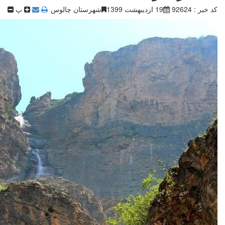
کد خبر : 92624
19 اردیبهشت 1399
شهرستان چالوس ‎
پ