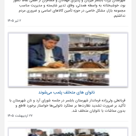
شهرستان بزرگ بابلسر میزبان و پذیرای مهمانان و مسافران از اقصی نقاط کشور
بود، خوشبختانه به واسطه همدلی، وفاق، تدبیر شایسته و مدیریت مناسب
مجموعه بازار، مشکل خاصی در حوزه تأمین کالاهای اساسی و ضروری مردم
نداشتیم.
2 تیر 1405
نانوای های متخلف پلمب می‌شوند
قربانعلی ولی‌زاده فرماندار شهرستان بابلسر در جلسه شورای آرد و نان شهرستان با
تأکید بر ضرورت تشدید نظارت‌ها بر عملکرد نانوایی‌ها خواستار برخورد قاطع و
بدون مماشات با نانوایان متخلف شد.
27 اردیبهشت 1405