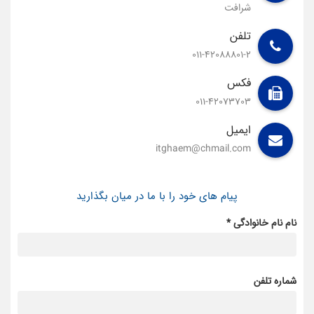
شرافت
تلفن
011-42088801-2
فکس
011-42073703
ایمیل
itghaem@chmail.com
پیام های خود را با ما در میان بگذارید
نام نام خانوادگی *
شماره تلفن