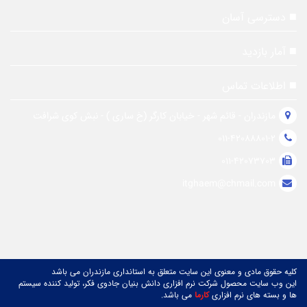
دسترسی آسان
آمار بازدید
اطلاعات تماس
مازندران - قائم شهر - خیابان کارگر (خ ساری ) - نبش کوی شرافت
011-42088801-2
011-42073703
itghaem@chmail.com
کلیه حقوق مادی و معنوی این سایت متعلق به استانداری مازندران می باشد
این وب سایت محصول شرکت نرم افزاری دانش بنیان جادوی فکر، تولید کننده سیستم
ها و بسته های نرم افزاری
کارما
می باشد.