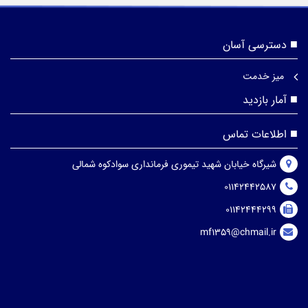
دسترسی آسان
میز خدمت
آمار بازدید
اطلاعات تماس
شیرگاه خیابان شهید تیموری فرمانداری سوادکوه شمالی
01142442587
01142444299
mf1359@chmail.ir