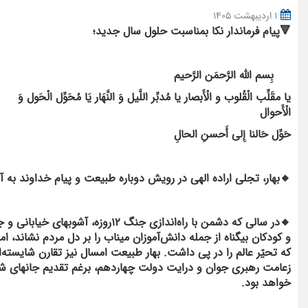
1 اردیبهشت 1405
🔻پیام‌ فرماندار نکا بمناسبت حلول سال جدید؛
بِسم اللَّه الرَّحمَن الرَّحیم
یا مقَلِّب الْقُلوب و الْأَبصار یا مُدبِّر اللَّیل وَ النَّهَار یَا مُحَوِّل الْحَول وَ
الْأَحوال
حَوِّل حَالنا إِلی أَحسنِ الحالِ
🔸️بهار، تجلی اراده الهی در رویش دوباره طبیعت و پیام خداوند به
🔸در سالی که دشمن با راه‌اندازی ج
و کودکان بیگناه از جمله دانش‌آموزان میناب را بر دل مردم نشاند، 
که تحیّر عالم را در پی داشت. بهار طبیعت امسال نیز تقارن شایسته‌ا
زعامت رهبری جوان و درایت دولت چهاردهم، برغم تقدیم جانهای شیر
خواهد بود.