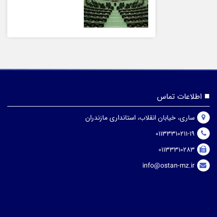
اطلاعات تماس
ساری، خیابان انقلاب، استانداری مازندران
01133310211-19
01133310283
info@ostan-mz.ir