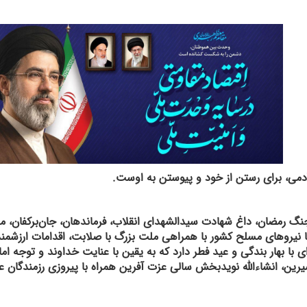
 آدمی، برای رستن از خود و پیوستن به اوست.
نگ ۱۲روزه، آشوبهای خیابانی و جنگ رمضان، داغ شهادت سیدالشهدای انقلاب، فرماندهان، جان‌برکف
اما نیروهای مسلح کشور با همراهی ملت بزرگ با صلابت، اقدامات ارزشمند
ی با بهار بندگی و عید فطر دارد که به یقین با عنایت خداوند و توجه ام
ین، انشاءالله نویدبخش سالی عزت آفرین همراه با پیروزی رزمندگان ع