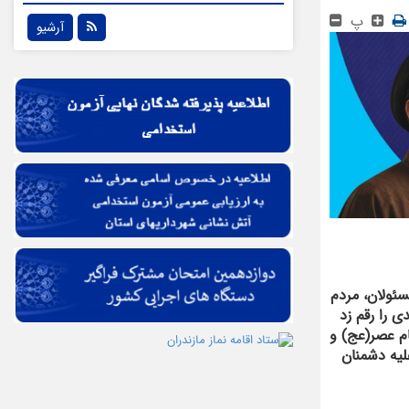
پ
آرشیو
ان، مسئولان، مردم
ی را رقم زد
ام عصر(عج) و
لیه دشمنان