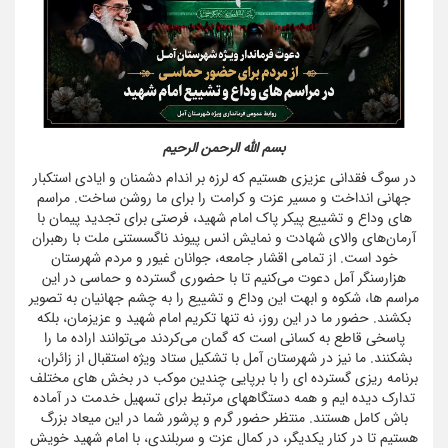
بسم الله الرحمن الرحیم
در سوگ فقدانی عزیزی هستیم که لرزه بر اندام دشمنان و ایادی استکبار
جهانی انداخت و مسیر عزت و کرامت را برای ما روشن ساخت. مراسم
های وداع و تشییع پیکر پاک امام شهید، فرصتی برای تجدید پیمان با
آرمان‌های والای شهادت و نمایش انس پیوند ناگسستنی ملت با رهبران
خود است. از تمامی اقشار جامعه، جوانان غیور و مردم شهرستان
هزارسنگر آمل دعوت می‌کنیم تا با حضوری گسترده و حماسی در این
مراسم ها، شکوه و ابهت این وداع و تشییع را به چشم جهانیان به تصویر
بکشند. حضور ما در این روز، نه تنها تکریم امام شهید و عزیزمان، بلکه
پاسخی قاطع به کسانی است که گمان می‌کردند می‌توانند اراده ما را
بشکنند. ما نیز در شهرستان آمل با تشکیل ستاد ویژه استقبال از زائران،
برنامه ریزی گسترده ای را با برپایی چندین موکب در بخش های مختلف
تدارک دیده ایم و همه دستگاههای مرتبط برای تسهیل خدمت در آماده
باش کامل هستند. منتظر حضور گرم و پرشور شما در این میعاد بزرگ
هستیم تا در کنار یکدیگر، در کمال عزت و سربلندی، با امام شهید خویش