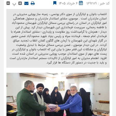
پ
کد خبر : 169289
6 خرداد 1405
انتصاب بانوان و ایثارگران از سوی دکتر یونسی ، زمینه ساز پویایی مدیریتی در
استان مازندران است . موسوی، مشاور استاندار مازندران و مسئول هماهنگی
امور ایثارگران در استان در راستای بررسی مسائل ایثارگران شهرستان محمودآباد
با فاطمه رحمانی، سرپرست فرمانداری این شهرستان دیدار کرد. پیش از این
دیدار ؛ همزمان با گرامیداشت روز مقاومت و پایداری ؛ مشاور استاندار همراه با
فرماندار، امام جمعه ، فرمانده سپاه و رئیس بنیاد شهید محمودآباد ضمن حضور
در گلزار شهدای این شهرستان با آرمان های گلگون کفنان انقلاب تجدید میثاق
کردند. در این دیدار موسوی ، ضمن بررسی مسائل مرتبط با تبدیل وضعیت
ایثارگران و مشکلات این قشر معزز با بیان این که انتصاب بانوان و ایثارگران در
پست های مهم از سوی استاندار، موجب پویایی مدیریتی در استان شده است،
افزود: اهتمام مدیران به امور ایثارگران از تاکیدات مستمر استاندار مازندران است
و باید با جدیت در دستور کار دستگاه ها قرار گیرد. ‎