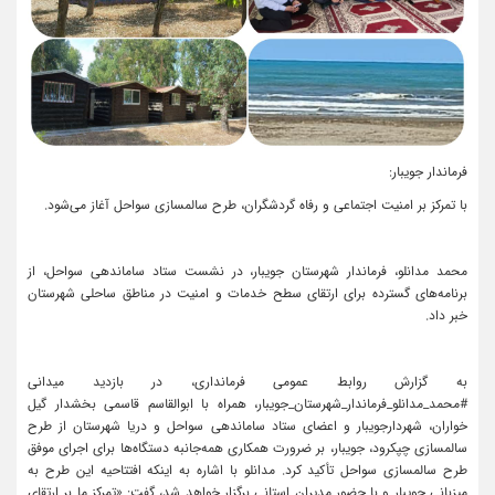
فرماندار جویبار:
با تمرکز بر امنیت اجتماعی و رفاه گردشگران، طرح سالمسازی سواحل آغاز می‌شود.
محمد مدانلو، فرماندار شهرستان جویبار، در نشست ستاد ساماندهی سواحل، از
برنامه‌های گسترده برای ارتقای سطح خدمات و امنیت در مناطق ساحلی شهرستان
خبر داد.
به گزارش روابط عمومی فرمانداری، در بازدید میدانی
#محمد_مدانلو_فرماندار_شهرستان_جویبار، همراه با ابوالقاسم قاسمی بخشدار گیل
خواران، شهردارجویبار و اعضای ستاد ساماندهی سواحل و دریا شهرستان از طرح
سالمسازی چپکرود، جویبار، بر ضرورت همکاری همه‌جانبه دستگاه‌ها برای اجرای موفق
طرح سالمسازی سواحل تأکید کرد. مدانلو با اشاره به اینکه افتتاحیه این طرح به
میزبانی جویبار و با حضور مدیران استانی برگزار خواهد شد، گفت: «تمرکز ما بر ارتقای