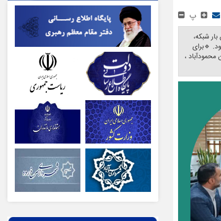
پ
بار شبکه،
د. 🔹برای
 محمودآباد ،