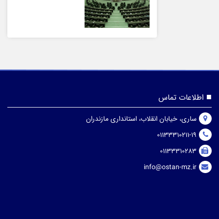
اطلاعات تماس
ساری، خیابان انقلاب، استانداری مازندران
01133310211-19
01133310283
info@ostan-mz.ir