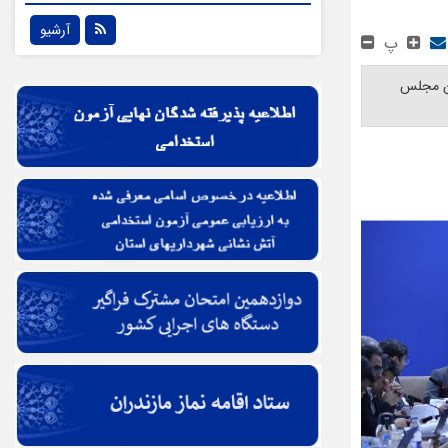
آرشیو
پ
ان مجلس